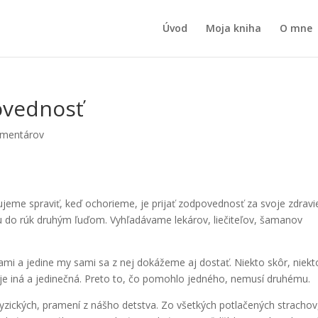
Úvod
Moja kniha
O mne
povednosť
omentárov
ujeme spraviť, keď ochorieme, je prijať zodpovednosť za svoje zdravi
 do rúk druhým ľuďom. Vyhľadávame lekárov, liečiteľov, šamanov
mi a jedine my sami sa z nej dokážeme aj dostať. Niekto skôr, niekt
je iná a jedinečná. Preto to, čo pomohlo jedného, nemusí druhému.
yzických, pramení z nášho detstva. Zo všetkých potlačených strachov