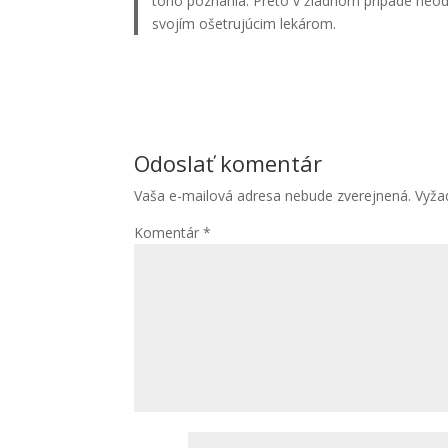
toho poznania. Preto v žiadnom prípade neod
svojím ošetrujúcim lekárom.
Odoslať komentár
Vaša e-mailová adresa nebude zverejnená.
Vyža
Komentár
*