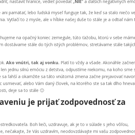
riť, nastaviť hranice, vedieť povedať „
NIE
“ a ďalších negatívnych emó
ni pamätať, lebo ľudská myseľ funguje tak, že keď sa stalo niečo v
. Vytlačí to z mysle, ale v hĺbke našej duše to stále je a odtiaľ nám 
ahujeme na opačný koniec zemegule, túto ťažobu, ktorú v sebe mám
m dostávame stále do tých istých problémov, stretávame stále takýc
ok.
Ako vnútri, tak aj vonku.
Platí to vždy a všade. Akonáhle začn
 i len jednu silnú emóciu z detstva, odpustíme niekomu, na koho sme 
me sa ľahší a okamžite sa táto vnútorná zmena začne prejavovať navo
ac usmievať, alebo Vám daný človek, na ktorého ste sa tak dlho hneval
i, deje sa to stále 🙂
aveniu je prijať zodpovednosť za
tredkovateľa. Boh lieči, uzdravuje, ak je to v súlade s jeho vôľou,
e, nečakajte, že Vás uzdravím, neodovzdávajte mi vašu zodpovednos