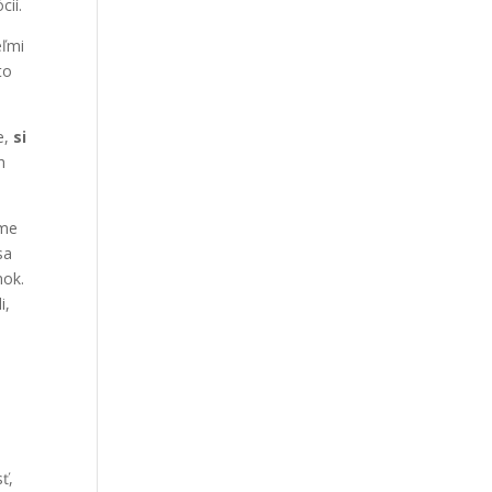
cií.
eľmi
to
e,
si
h
eme
sa
nok.
i,
ť,