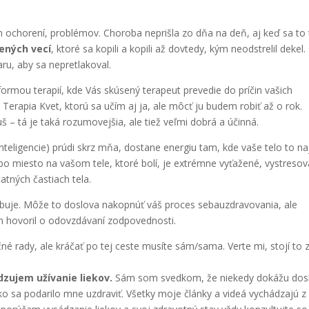
ich ochorení, problémov. Choroba neprišla zo dňa na deň, aj keď sa to
ených vecí
, ktoré sa kopili a kopili až dovtedy, kým neodstrelil dekel.
ru, aby sa nepretlakoval.
 formou terapií, kde Vás skúsený terapeut prevedie do príčin vašich
erapia Kvet, ktorú sa učím aj ja, ale môcť ju budem robiť až o rok.
 – tá je taká rozumovejšia, ale tiež veľmi dobrá a účinná.
nteligencie) prúdi skrz mňa, dostane energiu tam, kde vaše telo to na
lebo miesto na vašom tele, ktoré bolí, je extrémne vyťažené, vystreso
atných častiach tela.
rebuje. Môže to doslova nakopnúť váš proces sebauzdravovania, ale
 som hovoril o odovzdávaní zodpovednosti.
rady, ale kráčať po tej ceste musíte sám/sama. Verte mi, stojí to 
zujem užívanie liekov.
Sám som svedkom, že niekedy dokážu dos
ko sa podarilo mne uzdraviť. Všetky moje články a videá vychádzajú z