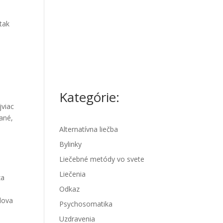
 tak
Kategórie:
jviac
vané,
Alternatívna liečba
Bylinky
Liečebné metódy vo svete
Liečenia
za
Odkaz
lova
Psychosomatika
Uzdravenia