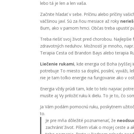
lebo tá je len a len vaša.
Začnite hľadať v sebe. Príčinu alebo príčiny vaš
väčšinou javí. Sú za ňou mesiace až roky
nerieš
Bum, ako v parnom hrnci. Občas treba upustiť pa
Treba riešiť svoj život pred chorobou. Najlepšie
zdravotných neduhov. Možností je mnoho, napr. T
Terapia Cesta od Brandon Bays alebo terapia Ruš
Liečenie rukami
, kde energia od Boha (vyššej i
potrebuje To miesto sa doplní, posilní, vyváži, 
nie je tam toľko energie na fungovanie ako v ost
Energia vždy prúdi tam, kde to telo najviac pot
musíte aj Vy priložiť ruku k dielu. To je to, čo
Ja Vám podám pomocnú ruku, poskytnem užitočné 
to.
Je pre mňa dôležité poznamenať, že
neodsud
zachrániť život. Píšem však o mojej ceste a a