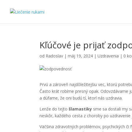
Kľúčové je prijať zod
od
Radoslav
|
máj 19, 2024
|
Uzdravenia
|
0 k
Prvú a zároveň najdôležitejšiu vec, ktorú potreb
Často krát robíme presný opak. Odovzdávame ju
a dúfame, že oni budú tí, ktorí nás uzdravia.
Lenže do tejto
šlamastiky
sme sa dostali my sa
neskôr, každého cesta z choroby po uzdravenie 
Väčšina zdravotných problémov, psychických či f