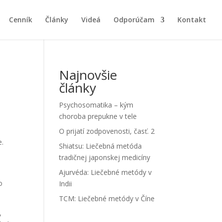
Cenník
Články
Videá
Odporúčam
Kontakt
Najnovšie
články
Psychosomatika – kým
choroba prepukne v tele
O prijatí zodpovenosti, časť. 2
e.
Shiatsu: Liečebná metóda
tradičnej japonskej medicíny
Ajurvéda: Liečebné metódy v
o
Indii
TCM: Liečebné metódy v Číne
,