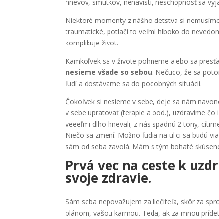
hnevov, smútkov, nenávisti, neschopnosť sa vyjad
Niektoré momenty z nášho detstva si nemusíme a
traumatické, potlačí to veľmi hlboko do nevedomia
komplikuje život.
Kamkoľvek sa v živote pohneme alebo sa presť
nesieme všade so sebou
. Nečudo, že sa poto
ľudí a dostávame sa do podobných situácii.
Čokoľvek si nesieme v sebe, deje sa nám navon
v sebe upratovať (terapie a pod.), uzdravíme čo
veeeľmi dlho hnevali, z nás spadnú 2 tony, cíti
Niečo sa zmení. Možno ľudia na ulici sa budú vi
sám od seba zavolá. Mám s tým bohaté skúsenost
Prvá vec na ceste k uzdr
svoje zdravie.
Sám seba nepovažujem za liečiteľa, skôr za spros
plánom, vašou karmou. Teda, ak za mnou prídet