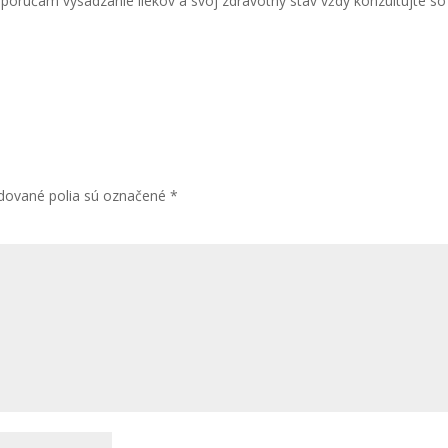
porúčam vysádzanie liekov a svoj zdravotný stav vždy konzultujte so
dované polia sú označené
*