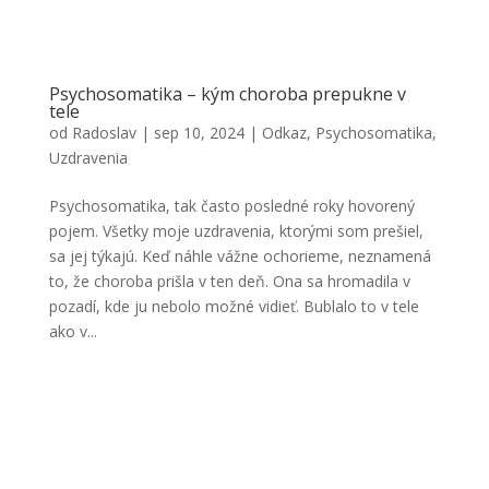
Psychosomatika – kým choroba prepukne v
tele
od
Radoslav
|
sep 10, 2024
|
Odkaz
,
Psychosomatika
,
Uzdravenia
Psychosomatika, tak často posledné roky hovorený
pojem. Všetky moje uzdravenia, ktorými som prešiel,
sa jej týkajú. Keď náhle vážne ochorieme, neznamená
to, že choroba prišla v ten deň. Ona sa hromadila v
pozadí, kde ju nebolo možné vidieť. Bublalo to v tele
ako v...