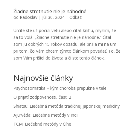
Žiadne stretnutie nie je náhodné
od
Radoslav
|
júl 30, 2024
|
Odkaz
Určite ste už počuli vetu alebo čítali knihu, myslím, že
sa to volá: „Žiadne stretnutie nie je náhodné.“ Čítal
som ju dobrých 15 rokov dozadu, ale prišla mi na um
pri tom, čo Vám chcem týmto článkom povedať. To, že
som Vám prišiel do života a či ste tento článok...
Najnovšie články
Psychosomatika – kým choroba prepukne v tele
O prijatí zodpovenosti, časť. 2
Shiatsu: Liečebná metóda tradičnej japonskej medicíny
Ajurvéda: Liečebné metódy v Indii
TCM: Liečebné metódy v Číne