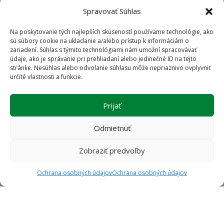
Spravovať Súhlas
Na poskytovanie tých najlepších skúseností používame technológie, ako
sú súbory cookie na ukladanie a/alebo prístup k informáciám o
zariadení. Súhlas s týmito technológiami nám umožní spracovávať
údaje, ako je správanie pri prehliadaní alebo jedinečné ID na tejto
stránke. Nesúhlas alebo odvolanie súhlasu môže nepriaznivo ovplyvniť
určité vlastnosti a funkcie.
Prijať
Odmietnuť
Zobraziť predvoľby
Ochrana osobných údajov
Ochrana osobných údajov
"