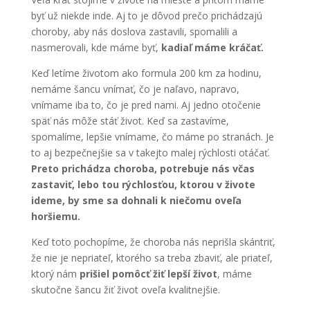
byť už niekde inde. Aj to je dôvod prečo prichádzajú
choroby, aby nás doslova zastavili, spomalili a
nasmerovali, kde máme byť,
kadiaľ máme kráčať.
Keď letíme životom ako formula 200 km za hodinu,
nemáme šancu vnímať, čo je naľavo, napravo,
vnímame iba to, čo je pred nami. Aj jedno otočenie
späť nás môže stáť život. Keď sa zastavíme,
spomalíme, lepšie vnímame, čo máme po stranách. Je
to aj bezpečnejšie sa v takejto malej rýchlosti otáčať.
Preto prichádza choroba, potrebuje nás včas
zastaviť, lebo tou rýchlosťou, ktorou v živote
ideme, by sme sa dohnali k niečomu oveľa
horšiemu.
Keď toto pochopíme, že choroba nás neprišla skántriť,
že nie je nepriateľ, ktorého sa treba zbaviť, ale priateľ,
ktorý nám
prišiel pomôcť žiť lepší život
, máme
skutočne šancu žiť život oveľa kvalitnejšie.