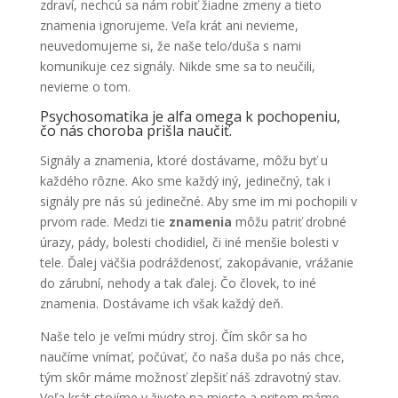
zdraví, nechcú sa nám robiť žiadne zmeny a tieto
znamenia ignorujeme. Veľa krát ani nevieme,
neuvedomujeme si, že naše telo/duša s nami
komunikuje cez signály. Nikde sme sa to neučili,
nevieme o tom.
Psychosomatika je alfa omega k pochopeniu,
čo nás choroba prišla naučiť.
Signály a znamenia, ktoré dostávame, môžu byť u
každého rôzne. Ako sme každý iný, jedinečný, tak i
signály pre nás sú jedinečné. Aby sme im mi pochopili v
prvom rade. Medzi tie
znamenia
môžu patriť drobné
úrazy, pády, bolesti chodidiel, či iné menšie bolesti v
tele. Ďalej väčšia podráždenosť, zakopávanie, vrážanie
do zárubní, nehody a tak ďalej. Čo človek, to iné
znamenia. Dostávame ich však každý deň.
Naše telo je veľmi múdry stroj. Čím skôr sa ho
naučíme vnímať, počúvať, čo naša duša po nás chce,
tým skôr máme možnosť zlepšiť náš zdravotný stav.
Veľa krát stojíme v živote na mieste a pritom máme