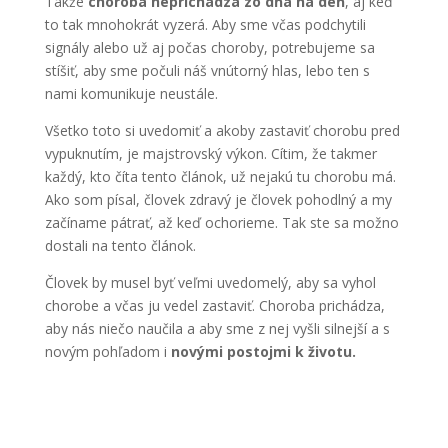
Takže
choroba neprichádza zo dňa na deň
, aj keď
to tak mnohokrát vyzerá. Aby sme včas podchytili
signály alebo už aj počas choroby, potrebujeme sa
stíšiť, aby sme počuli náš vnútorný hlas, lebo ten s
nami komunikuje neustále.
Všetko toto si uvedomiť a akoby zastaviť chorobu pred
vypuknutím, je majstrovský výkon. Cítim, že takmer
každý, kto číta tento článok, už nejakú tu chorobu má.
Ako som písal, človek zdravý je človek pohodlný a my
začíname pátrať, až keď ochorieme. Tak ste sa možno
dostali na tento článok.
Človek by musel byť veľmi uvedomelý, aby sa vyhol
chorobe a včas ju vedel zastaviť. Choroba prichádza,
aby nás niečo naučila a aby sme z nej vyšli silnejší a s
novým pohľadom i
novými postojmi k životu.