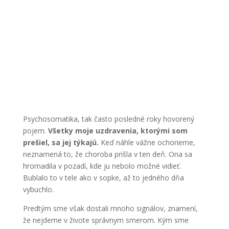
Psychosomatika, tak často posledné roky hovorený
pojem.
Všetky moje uzdravenia, ktorými som
prešiel, sa jej týkajú.
Keď náhle vážne ochorieme,
neznamená to, že choroba prišla v ten deň. Ona sa
hromadila v pozadí, kde ju nebolo možné vidieť.
Bublalo to v tele ako v sopke, až to jedného dňa
vybuchlo.
Predtým sme však dostali mnoho signálov, znamení,
že nejdeme v živote správnym smerom. Kým sme