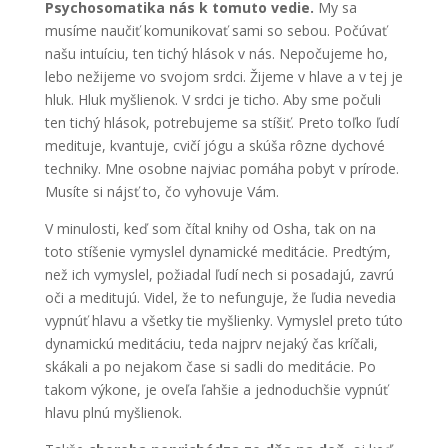
Psychosomatika nás k tomuto vedie.
My sa
musíme naučiť komunikovať sami so sebou. Počúvať
našu intuíciu, ten tichý hlások v nás. Nepočujeme ho,
lebo nežijeme vo svojom srdci. Žijeme v hlave a v tej je
hluk. Hluk myšlienok. V srdci je ticho. Aby sme počuli
ten tichý hlások, potrebujeme sa stíšiť. Preto toľko ľudí
medituje, kvantuje, cvičí jógu a skúša rôzne dychové
techniky. Mne osobne najviac pomáha pobyt v prírode.
Musíte si nájsť to, čo vyhovuje Vám.
V minulosti, keď som čítal knihy od Osha, tak on na
toto stíšenie vymyslel dynamické meditácie. Predtým,
než ich vymyslel, požiadal ľudí nech si posadajú, zavrú
oči a meditujú. Videl, že to nefunguje, že ľudia nevedia
vypnúť hlavu a všetky tie myšlienky. Vymyslel preto túto
dynamickú meditáciu, teda najprv nejaký čas kríčali,
skákali a po nejakom čase si sadli do meditácie. Po
takom výkone, je oveľa ľahšie a jednoduchšie vypnúť
hlavu plnú myšlienok.